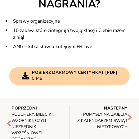
NAGRANIA?
Sprawy organizacyjne
10 zabaw, które zintegrują twoją klasę i Ciebie razem
z nią!
ANG – kilka słów o kolejnym FB Live
POBIERZ DARMOWY CERTYFIKAT [PDF]
5 MB
POPRZEDNI
NASTĘPNY
VOUCHERY, BILECIKI,
POMYSŁY NA ZAJĘCIA
WZORNIKI, CZYLI
Z KALENDARZEM ŚWIĄT
NIEZBĘDNIK
NIETYPOWYCH
WRZEŚNIOWEJ