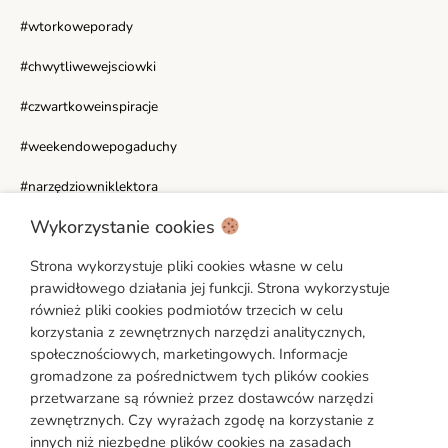
#wtorkoweporady
#chwytliwewejsciowki
#czwartkoweinspiracje
#weekendowepogaduchy
#narzędziowniklektora
Wykorzystanie cookies
WAŻNE LINKI
Strona wykorzystuje pliki cookies własne w celu
Moje konto
prawidłowego działania jej funkcji. Strona wykorzystuje
Polityka prywatności
również pliki cookies podmiotów trzecich w celu
korzystania z zewnętrznych narzędzi analitycznych,
Regulamin
społecznościowych, marketingowych. Informacje
Ustawienia cookies
gromadzone za pośrednictwem tych plików cookies
Formularz reklamacyjny [PDF]
przetwarzane są również przez dostawców narzędzi
zewnętrznych. Czy wyrażach zgodę na korzystanie z
Formularz odstąpienia od umowy [PDF]
innych niż niezbędne plików cookies na zasadach