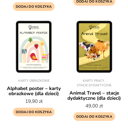
DODAJ DO KOSZYKA
DODAJ DO KOSZYKA
KARTY OBRAZKOWE
KARTY PRACY
,
STACJE DYDAKTYCZNE
Alphabet poster – karty
Animal Travel – stacje
obrazkowe (dla dzieci)
dydaktyczne (dla dzieci)
19,90
zł
49,00
zł
DODAJ DO KOSZYKA
DODAJ DO KOSZYKA