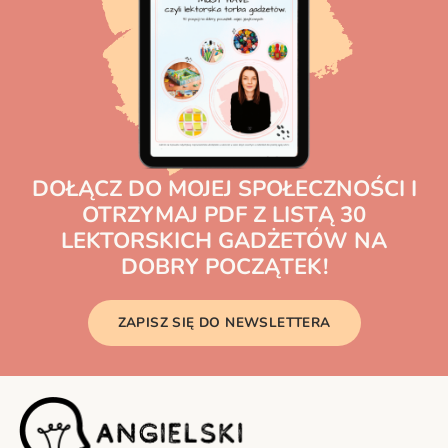
DOŁĄCZ DO MOJEJ SPOŁECZNOŚCI I
OTRZYMAJ PDF Z LISTĄ 30
LEKTORSKICH GADŻETÓW NA
DOBRY POCZĄTEK!
ZAPISZ SIĘ DO NEWSLETTERA