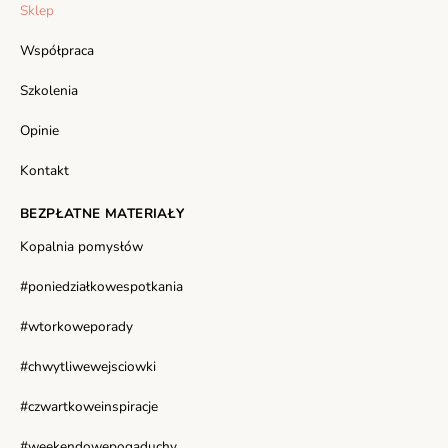
Sklep
Współpraca
Szkolenia
Opinie
Kontakt
BEZPŁATNE MATERIAŁY
Kopalnia pomysłów
#poniedziałkowespotkania
#wtorkoweporady
#chwytliwewejsciowki
#czwartkoweinspiracje
#weekendowepogaduchy