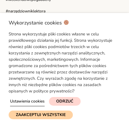
#narzędziowniklektora
Wykorzystanie cookies
WAŻNE LINKI
Strona wykorzystuje pliki cookies własne w celu
Moje konto
prawidłowego działania jej funkcji. Strona wykorzystuje
Polityka prywatności
również pliki cookies podmiotów trzecich w celu
korzystania z zewnętrznych narzędzi analitycznych,
Regulamin
społecznościowych, marketingowych. Informacje
Ustawienia cookies
gromadzone za pośrednictwem tych plików cookies
Formularz reklamacyjny [PDF]
przetwarzane są również przez dostawców narzędzi
zewnętrznych. Czy wyrażach zgodę na korzystanie z
Formularz odstąpienia od umowy [PDF]
innych niż niezbędne plików cookies na zasadach
opisanych w polityce prywatności?
Ustawienia cookies
ODRZUĆ
© 2026 Angielski na Głowie
ZAAKCEPTUJ WSZYSTKIE
Strona pod troskliwymi skrzydłami
simplyyourself.pl