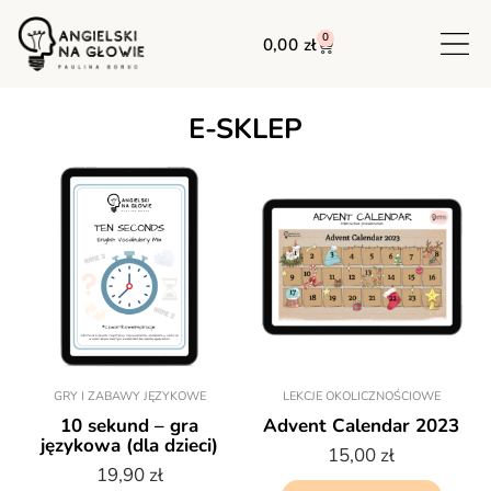
0
0,00
zł
E-SKLEP
GRY I ZABAWY JĘZYKOWE
LEKCJE OKOLICZNOŚCIOWE
10 sekund – gra
Advent Calendar 2023
językowa (dla dzieci)
15,00
zł
19,90
zł