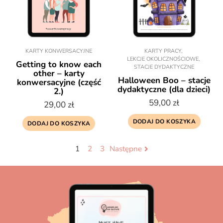
KARTY KONWERSACYJNE
KARTY PRACY
,
LEKCJE OKOLICZNOŚCIOWE
,
Getting to know each
STACJE DYDAKTYCZNE
other – karty
Halloween Boo – stacje
konwersacyjne (część
dydaktyczne (dla dzieci)
2.)
59,00
zł
29,00
zł
DODAJ DO KOSZYKA
DODAJ DO KOSZYKA
1
2
3
Następne