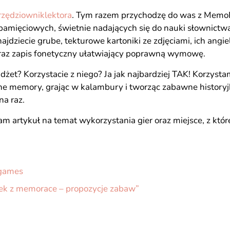
zędziowniklektora
. Tym razem przychodzę do was z MemoR
r pamięciowych, świetnie nadających się do nauki słownic
najdziecie grube, tekturowe kartoniki ze zdjęciami, ich angie
raz zapis fonetyczny ułatwiający poprawną wymowę.
dżet? Korzystacie z niego? Ja jak najbardziej TAK! Korzystam
ne memory, grając w kalambury i tworząc zabawne historyj
na raz.
 artykuł na temat wykorzystania gier oraz miejsce, z któ
games
zek z memorace – propozycje zabaw”