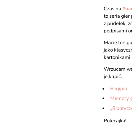
Czas na
#nar
to seria gie
z pudełek, z
podpisami o
Macie ten ga
jako klasycz
kartonikami 
Wrzucam wam
je kupić.
Regipio
Memory 
„8 potyc
Polecajka!