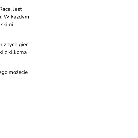
ace. Jest
twa. W każdym
lskimi
 z tych gier
ki z kilkoma
rego możecie