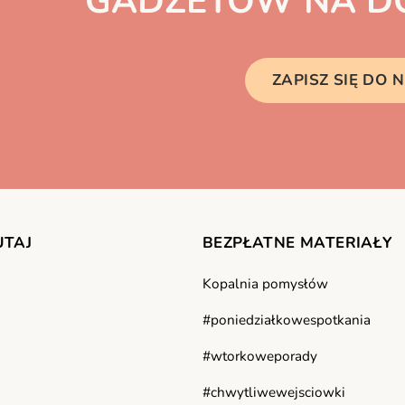
GADŻETÓW NA DO
ZAPISZ SIĘ DO
UTAJ
BEZPŁATNE MATERIAŁY
Kopalnia pomysłów
#poniedziałkowespotkania
#wtorkoweporady
#chwytliwewejsciowki