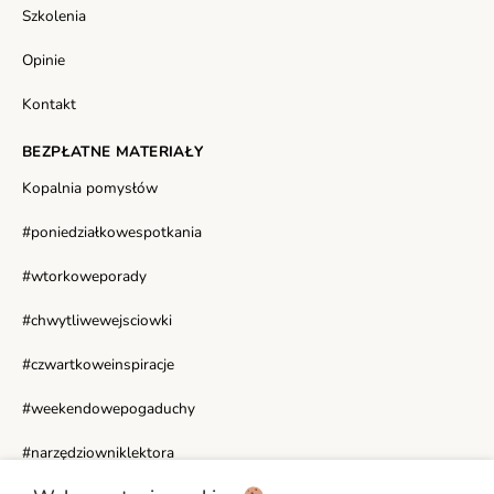
Szkolenia
Opinie
Kontakt
BEZPŁATNE MATERIAŁY
Kopalnia pomysłów
#poniedziałkowespotkania
#wtorkoweporady
#chwytliwewejsciowki
#czwartkoweinspiracje
#weekendowepogaduchy
#narzędziowniklektora