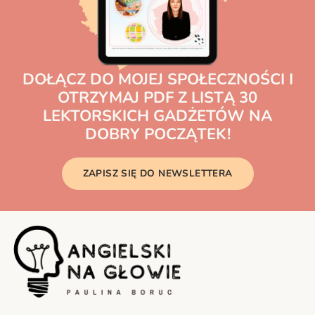
DOŁĄCZ DO MOJEJ SPOŁECZNOŚCI I
OTRZYMAJ PDF Z LISTĄ 30
LEKTORSKICH GADŻETÓW NA
DOBRY POCZĄTEK!
ZAPISZ SIĘ DO NEWSLETTERA