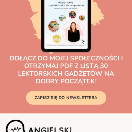
DOŁĄCZ DO MOJEJ SPOŁECZNOŚCI I
OTRZYMAJ PDF Z LISTĄ 30
LEKTORSKICH GADŻETÓW NA
DOBRY POCZĄTEK!
ZAPISZ SIĘ DO NEWSLETTERA