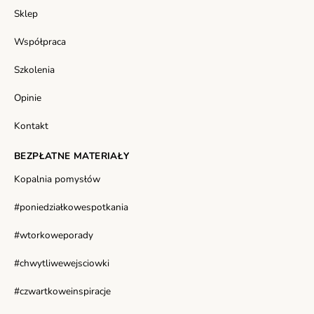
Sklep
Współpraca
Szkolenia
Opinie
Kontakt
BEZPŁATNE MATERIAŁY
Kopalnia pomysłów
#poniedziałkowespotkania
#wtorkoweporady
#chwytliwewejsciowki
#czwartkoweinspiracje