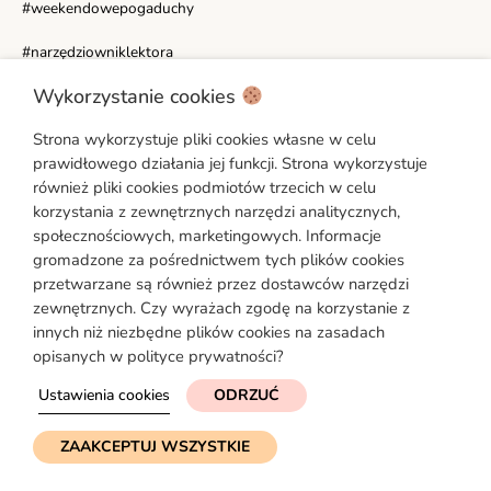
#weekendowepogaduchy
#narzędziowniklektora
Wykorzystanie cookies
WAŻNE LINKI
Strona wykorzystuje pliki cookies własne w celu
Moje konto
prawidłowego działania jej funkcji. Strona wykorzystuje
Polityka prywatności
również pliki cookies podmiotów trzecich w celu
korzystania z zewnętrznych narzędzi analitycznych,
Regulamin
społecznościowych, marketingowych. Informacje
Ustawienia cookies
gromadzone za pośrednictwem tych plików cookies
Formularz reklamacyjny [PDF]
przetwarzane są również przez dostawców narzędzi
zewnętrznych. Czy wyrażach zgodę na korzystanie z
Formularz odstąpienia od umowy [PDF]
innych niż niezbędne plików cookies na zasadach
opisanych w polityce prywatności?
Ustawienia cookies
ODRZUĆ
© 2026 Angielski na Głowie
ZAAKCEPTUJ WSZYSTKIE
Strona pod troskliwymi skrzydłami
simplyyourself.pl