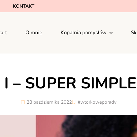
KONTAKT
tart
O mnie
Kopalnia pomysłów
Sk
 I – SUPER SIMPL
28 października 2022
#wtorkoweporady