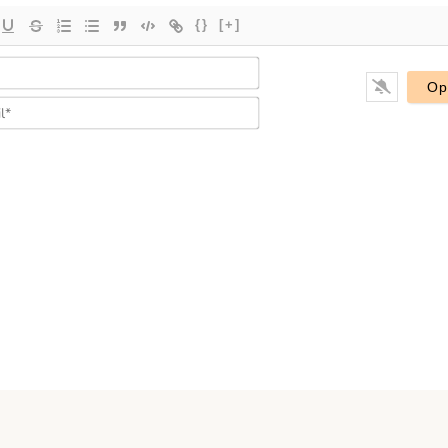
{}
[+]
Imię*
E-
mail*