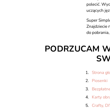
polecić. Wyd
uczących jęz
Super Simple
Znajdziecie 
do pobrania,
PODRZUCAM WA
SW
Strona g
Piosenki
Bezpłatne
Karty ob
Crafty, DI