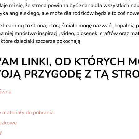
aje mi się, że strona powinna być znana dla wszystkich nau
yka angielskiego, ale może dla rodziców będzie to coś now
 Learning to strona, którą śmiało mogę nazwać „kopalnią 
na niej mnóstwo inspiracji, video, piosenek, craftów oraz ma
 które dzieciaki szczerze pokochają.
M LINKI, OD KTÓRYCH M
OJĄ PRZYGODĘ Z TĄ STR
łówna
 materiały do pobrania
razkowe
Y