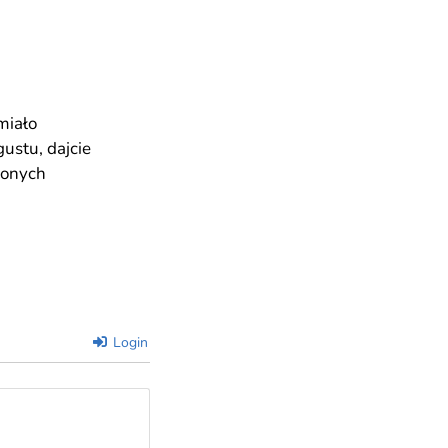
miało
gustu, dajcie
zonych
Login