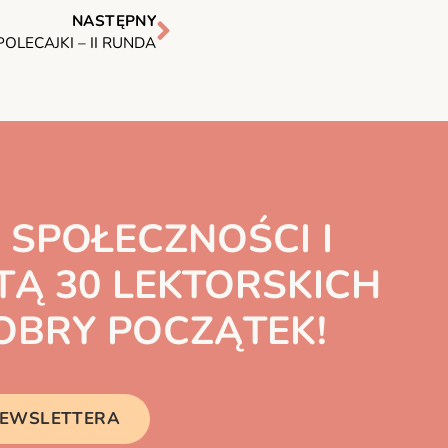
NASTĘPNY
POLECAJKI – II RUNDA
 SPOŁECZNOŚCI I
TĄ 30 LEKTORSKICH
BRY POCZĄTEK!
 NEWSLETTERA