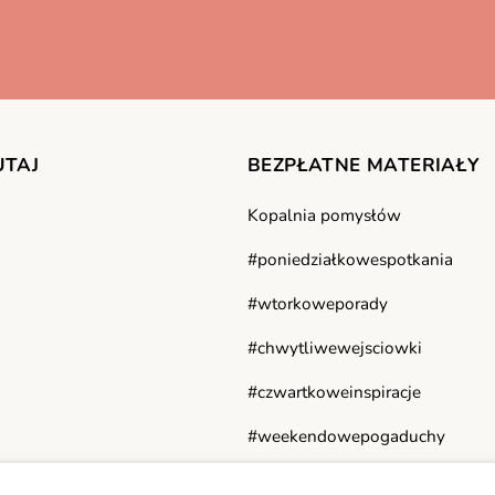
UTAJ
BEZPŁATNE MATERIAŁY
Kopalnia pomysłów
#poniedziałkowespotkania
#wtorkoweporady
#chwytliwewejsciowki
#czwartkoweinspiracje
#weekendowepogaduchy
#narzędziowniklektora