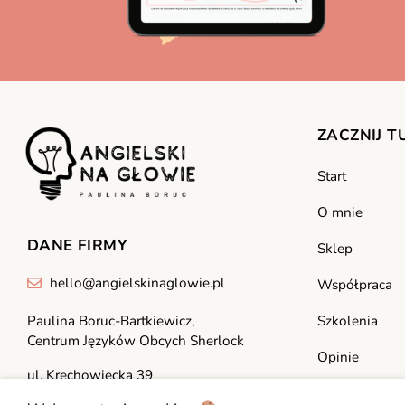
ZACZNIJ T
Start
O mnie
DANE FIRMY
Sklep
hello@angielskinaglowie.pl
Współpraca
Paulina Boruc-Bartkiewicz,
Szkolenia
Centrum Języków Obcych Sherlock
Opinie
ul. Krechowiecka 39
Kontakt
05-230 Kobyłka