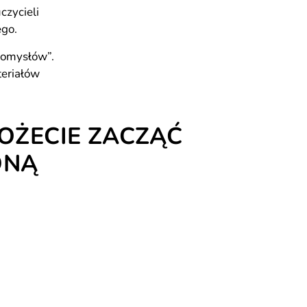
czycieli
ego.
pomysłów”.
teriałów
OŻECIE ZACZĄĆ
ONĄ