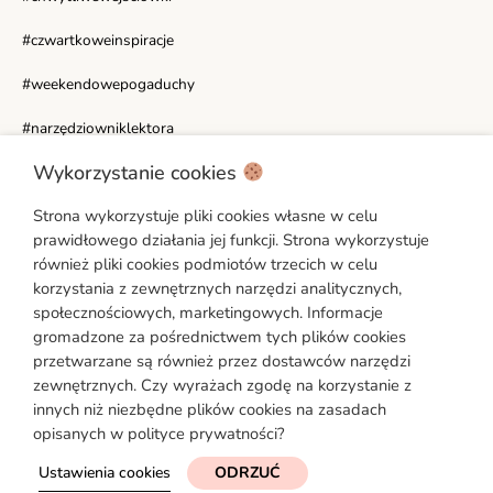
#czwartkoweinspiracje
#weekendowepogaduchy
#narzędziowniklektora
Wykorzystanie cookies
WAŻNE LINKI
Strona wykorzystuje pliki cookies własne w celu
Moje konto
prawidłowego działania jej funkcji. Strona wykorzystuje
Polityka prywatności
również pliki cookies podmiotów trzecich w celu
Regulamin
korzystania z zewnętrznych narzędzi analitycznych,
społecznościowych, marketingowych. Informacje
Ustawienia cookies
gromadzone za pośrednictwem tych plików cookies
Formularz reklamacyjny [PDF]
przetwarzane są również przez dostawców narzędzi
zewnętrznych. Czy wyrażach zgodę na korzystanie z
Formularz odstąpienia od umowy [PDF]
innych niż niezbędne plików cookies na zasadach
opisanych w polityce prywatności?
Ustawienia cookies
ODRZUĆ