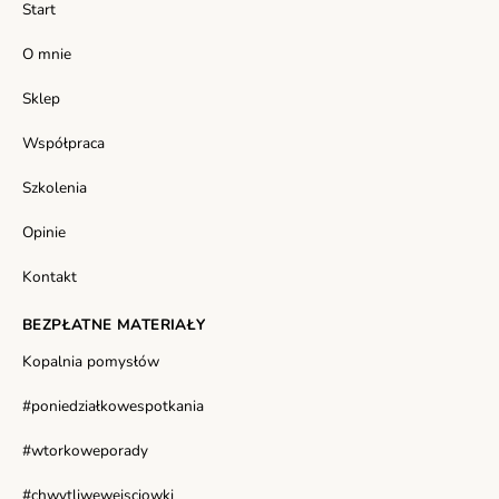
Start
O mnie
Sklep
Współpraca
Szkolenia
Opinie
Kontakt
BEZPŁATNE MATERIAŁY
Kopalnia pomysłów
#poniedziałkowespotkania
#wtorkoweporady
#chwytliwewejsciowki