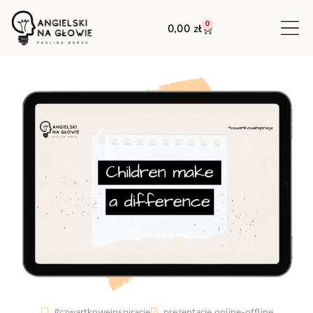
0
0,00
zł
#czwartkoweinspiracje
prezentacje online-offline