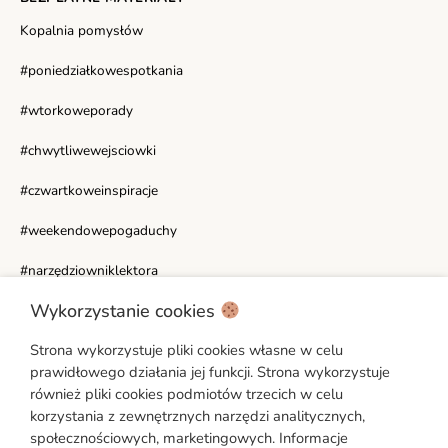
Kopalnia pomysłów
#poniedziałkowespotkania
#wtorkoweporady
#chwytliwewejsciowki
#czwartkoweinspiracje
#weekendowepogaduchy
#narzędziowniklektora
Wykorzystanie cookies
WAŻNE LINKI
Strona wykorzystuje pliki cookies własne w celu
Moje konto
prawidłowego działania jej funkcji. Strona wykorzystuje
Polityka prywatności
również pliki cookies podmiotów trzecich w celu
Regulamin
korzystania z zewnętrznych narzędzi analitycznych,
społecznościowych, marketingowych. Informacje
Ustawienia cookies