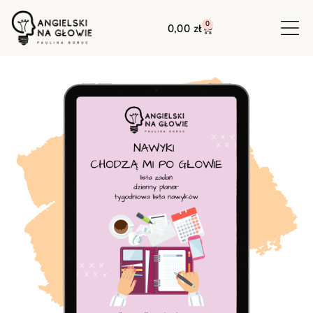
0
0,00
zł