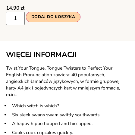
14,90
zł
DODAJ DO KOSZYKA
WIĘCEJ INFORMACJI
Twist Your Tongue, Tongue Twisters to Perfect Your
English Pronunciation zawiera: 40 popularnych,
angielskich łamańców językowych, w formie grupowej
karty A4 jak i pojedynczych kart w mniejszym formacie,
m.in.:
Which witch is which?
Six sleek swans swam swiftly southwards.
A happy hippo hopped and hiccupped.
Cooks cook cupcakes quickly.