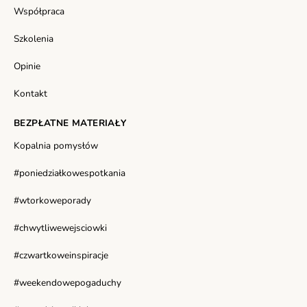
Współpraca
Szkolenia
Opinie
Kontakt
BEZPŁATNE MATERIAŁY
Kopalnia pomysłów
#poniedziałkowespotkania
#wtorkoweporady
#chwytliwewejsciowki
#czwartkoweinspiracje
#weekendowepogaduchy