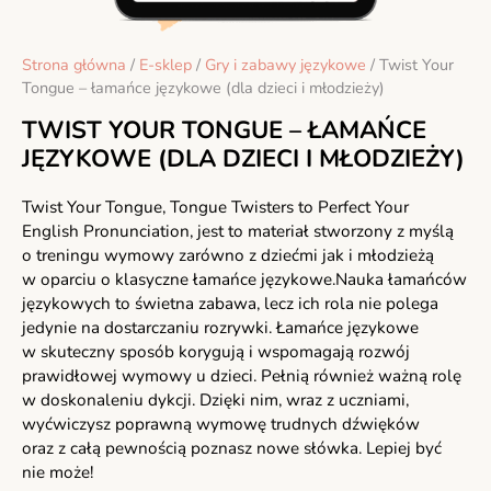
Strona główna
/
E-sklep
/
Gry i zabawy językowe
/ Twist Your
Tongue – łamańce językowe (dla dzieci i młodzieży)
TWIST YOUR TONGUE – ŁAMAŃCE
JĘZYKOWE (DLA DZIECI I MŁODZIEŻY)
Twist Your Tongue, Tongue Twisters to Perfect Your
English Pronunciation, jest to materiał stworzony z myślą
o treningu wymowy zarówno z dziećmi jak i młodzieżą
w oparciu o klasyczne łamańce językowe.Nauka łamańców
językowych to świetna zabawa, lecz ich rola nie polega
jedynie na dostarczaniu rozrywki. Łamańce językowe
w skuteczny sposób korygują i wspomagają rozwój
prawidłowej wymowy u dzieci. Pełnią również ważną rolę
w doskonaleniu dykcji. Dzięki nim, wraz z uczniami,
wyćwiczysz poprawną wymowę trudnych dźwięków
oraz z całą pewnością poznasz nowe słówka. Lepiej być
nie może!