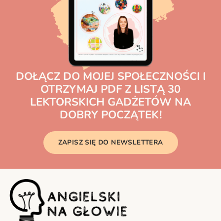
DOŁĄCZ DO MOJEJ SPOŁECZNOŚCI I
OTRZYMAJ PDF Z LISTĄ 30
LEKTORSKICH GADŻETÓW NA
DOBRY POCZĄTEK!
ZAPISZ SIĘ DO NEWSLETTERA