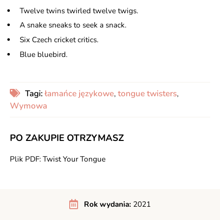
Twelve twins twirled twelve twigs.
A snake sneaks to seek a snack.
Six Czech cricket critics.
Blue bluebird.
Tagi:
łamańce językowe
,
tongue twisters
,
Wymowa
PO ZAKUPIE OTRZYMASZ
Plik PDF: Twist Your Tongue
Rok wydania:
2021